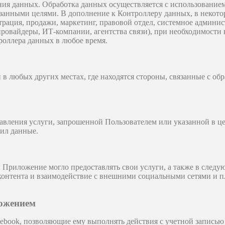
ия данных. Обработка данных осуществляется с использование
азанными целями. В дополнение к Контроллеру данных, в некот
трация, продажи, маркетинг, правовой отдел, системное админи
провайдеры, ИТ-компании, агентства связи), при необходимости
роллера данных в любое время.
 в любых других местах, где находятся стороны, связанные с о
авления услуги, запрошенной Пользователем или указанной в це
лил данные.
 Приложение могло предоставлять свои услуги, а также в следу
контента и взаимодействие с внешними социальными сетями и 
ложением
book, позволяющие ему выполнять действия с учетной записью 