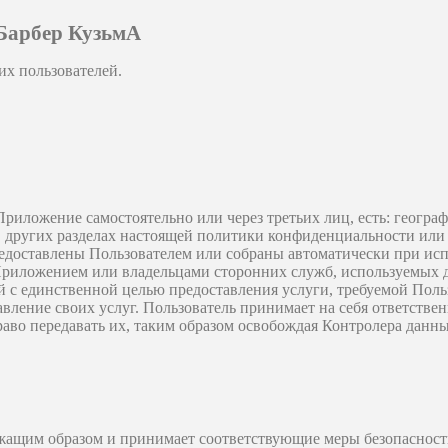
Барбер КузьмА
их пользователей.
иложение самостоятельно или через третьих лиц, есть: географ
других разделах настоящей политики конфиденциальности или в
едоставлены Пользователем или собраны автоматически при ис
 Приложением или владельцами сторонних служб, используемых 
 с единственной целью предоставления услуги, требуемой Пол
ление своих услуг. Пользователь принимает на себя ответстве
раво передавать их, таким образом освобождая Контролера данны
жащим образом и принимает соответствующие меры безопасност