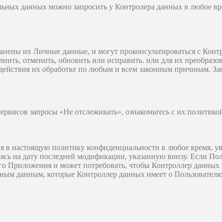
ьных данных можно запросить у Контролера данных в любое вр
ранены их Личные данные, и могут проконсультироваться с Конт
лнить, отменить, обновить или исправить. или для их преобра
одействия их обработке по любым и всем законным причинам. За
сервисов запросы «Не отслеживать», ознакомьтесь с их политик
я в настоящую политику конфиденциальности в любое время, уве
аясь на дату последней модификации, указанную внизу. Если Пол
го Приложения и может потребовать, чтобы Контроллер данных 
ным данным, которые Контроллер данных имеет о Пользователя