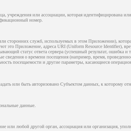
ца, учреждения или ассоциации, которая идентифицирована или
ификационный номер.
ли сторонних служб, используемых в этом Приложении), котора
 это Приложение, адреса URI (Uniform Resource Identifier), вре
зывающий статус ответа сервера (успешный результат, ошибка и т.
е сведения о времени посещения (например, время, проведенное
ность посещаемости и другие параметры, касающиеся операцион
адать или быть авторизовано Субъектом данных, к которому от
сональные данные.
ение или любой другой орган, ассоциация или организация, уп