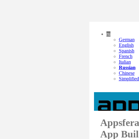
ru
German
English
Spanish
French
Italian
Russian
Chinese
Simplifie
Appsfera
App Buil